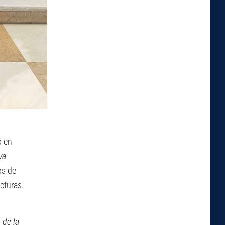
ó en
va
os de
ucturas.
 de la