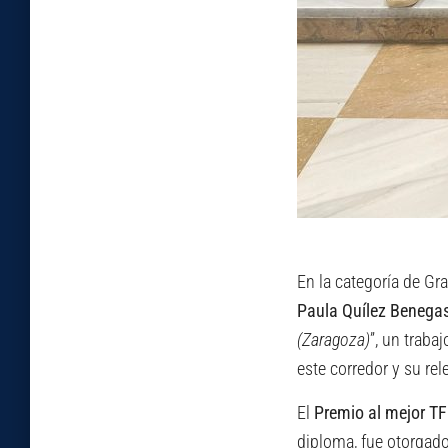
En la categoría de G
Paula Quílez Benega
(Zaragoza)
”, un traba
este corredor y su rele
El
Premio al mejor TF
diploma, fue otorgad