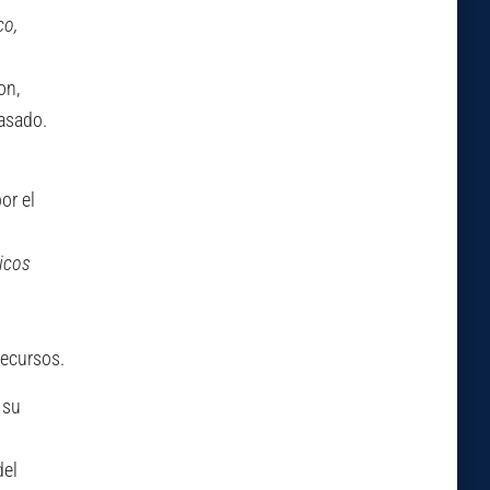
co,
on,
pasado.
or el
gicos
recursos.
 su
del