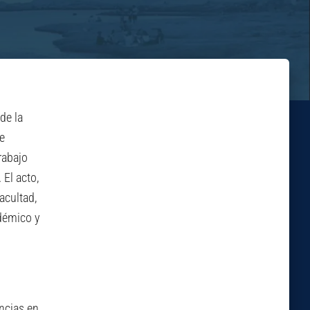
de la
de
rabajo
El acto,
acultad,
adémico y
ncias en