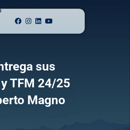
O
ntrega sus
 y TFM 24/25
lberto Magno